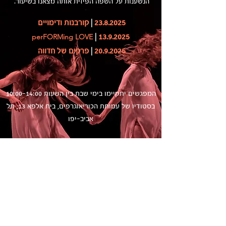
הנשענות על השפה הפיזית אותה מצאנו בשיעור.
23.8.2025
|
קורבנות ודימויים
p
erFORMing LOVE
|
13.9.2025
20.9.2025
|
פרקים של חדווה
המפגשים יתקיימו בימי שבת בין השעות 10:00-14:00
בסטודיו של עמותת הכוריאוגרפים, בית אלפא 13, תל
אביב-יפו
עלות סדנה בודדת: 200 ש״ח
עלות לשלוש הסדנאות יחד: 500 ש״ח
להרשמה ופרטים נוספים